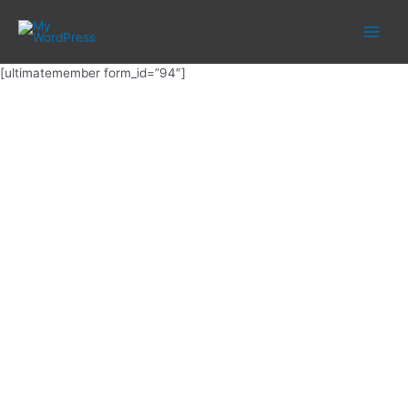
Gå
til
indholdet
[ultimatemember form_id=”94″]