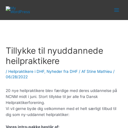
Gå
til
indholdet
Tillykke til nyuddannede
heilpraktikere
/
Heilpraktikere i DHF
,
Nyheder fra DHF
/ Af
Stine Mathieu
/
06/28/2022
20 nye heilpraktikere blev færdige med deres uddannelse på
NCNM midt i juni. Stort tillykke til jer alle fra Dansk
Heilpraktikerforening.
Vi vil gerne byde dig velkommen med et helt særligt tilbud til
dig som ny-uddannet heilpraktiker:
Vores intro-pakke består af: