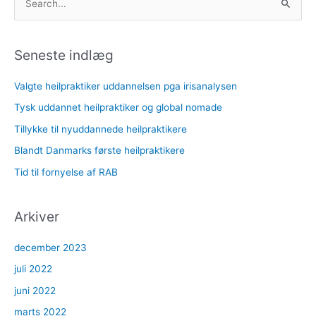
ø
g
Seneste indlæg
e
f
Valgte heilpraktiker uddannelsen pga irisanalysen
t
Tysk uddannet heilpraktiker og global nomade
e
r
Tillykke til nyuddannede heilpraktikere
:
Blandt Danmarks første heilpraktikere
Tid til fornyelse af RAB
Arkiver
december 2023
juli 2022
juni 2022
marts 2022